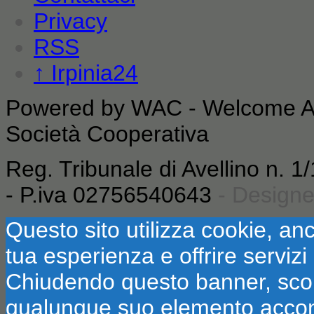
Privacy
RSS
↑
Irpinia24
Powered by WAC - Welcome Ag
Società Cooperativa
Reg. Tribunale di Avellino n. 
- P.iva 02756540643
- Design
Questo sito utilizza cookie, anc
tua esperienza e offrire servizi
Chiudendo questo banner, sco
qualunque suo elemento accons