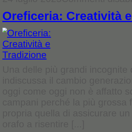
Oreficeria: Creatività 
Una delle più grandi incognite 
indiscussa il cambio generazi
oggi come oggi non è affatto sc
campani perché la più grossa fa
propria quella di assicurare un
orafo a risentire [...]