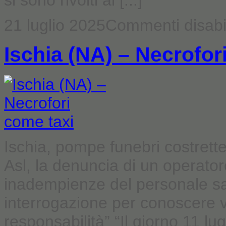
si sono rivolti al [...]
21 luglio 2025
Commenti disabil
Ischia (NA) – Necrofor
Ischia, pompe funebri costrette 
Asl, la denuncia di un operator
inadempienze del personale sani
interrogazione per conoscere ver
responsabilità” “Il giorno 11 l