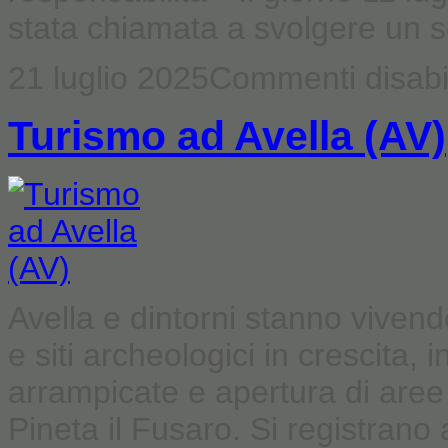
stata chiamata a svolgere un serv
21 luglio 2025
Commenti disabil
Turismo ad Avella (AV)
Avella e dintorni stanno vivend
e siti archeologici in crescita, i
arrampicate e apertura di aree 
Pineta il Fusaro. Si registran