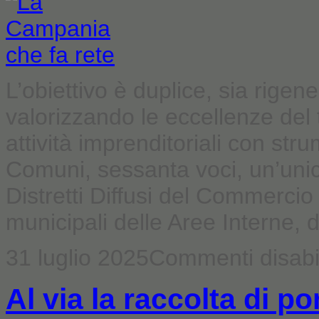
L’obiettivo è duplice, sia rigen
valorizzando le eccellenze del t
attività imprenditoriali con str
Comuni, sessanta voci, un’unica
Distretti Diffusi del Commercio
municipali delle Aree Interne, dai
31 luglio 2025
Commenti disabil
Al via la raccolta di 