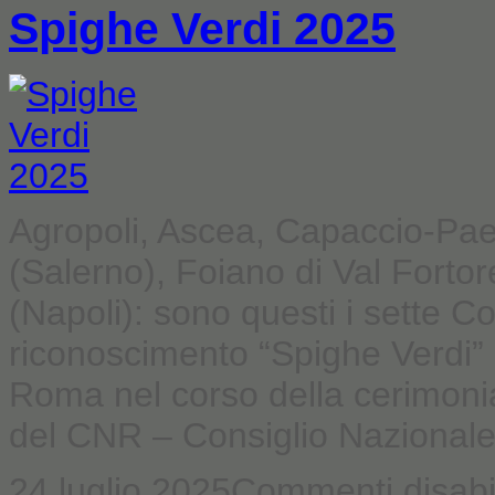
Spighe Verdi 2025
Agropoli, Ascea, Capaccio-Pae
(Salerno), Foiano di Val Fort
(Napoli): sono questi i sette 
riconoscimento “Spighe Verdi”
Roma nel corso della cerimonia
del CNR – Consiglio Nazionale d
24 luglio 2025
Commenti disabil