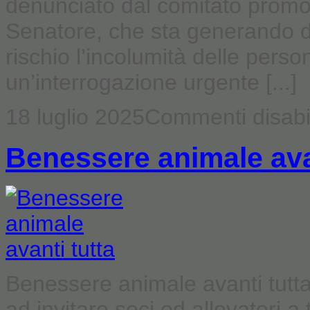
denunciato dal comitato promo
Senatore, che sta generando d
rischio l’incolumità delle pers
un’interrogazione urgente [...]
18 luglio 2025
Commenti disabil
Benessere animale ava
Benessere animale avanti tutta
ad invitare soci ed allevatori a