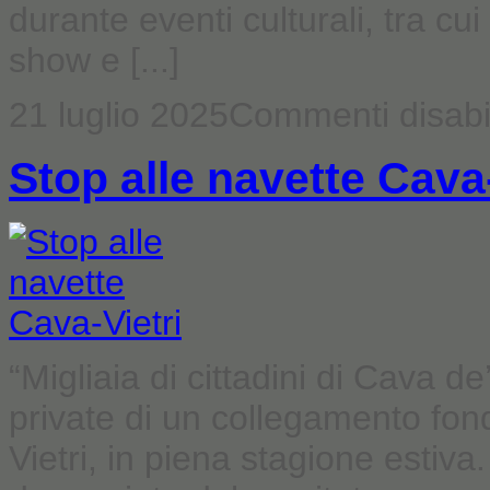
durante eventi culturali, tra cui
show e [...]
21 luglio 2025
Commenti disabil
Stop alle navette Cava-
“Migliaia di cittadini di Cava 
private di un collegamento fo
Vietri, in piena stagione estiva