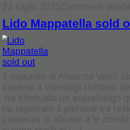
23 luglio 2025
Commenti disabil
Lido Mappatella sold o
Il deputato di Alleanza Verdi Si
insieme a Gianluigi Grittano d
ha effettuato un sopralluogo q
ha registrato il pienone tra resid
presenza di abusivi e le condizi