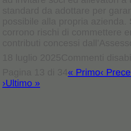
standard da adottare per garan
possibile alla propria azienda. 
corrono rischi di commettere e
contributi concessi dall’Assessor
18 luglio 2025
Commenti disabil
Pagina 13 di 34
« Primo
‹ Prec
›
Ultimo »