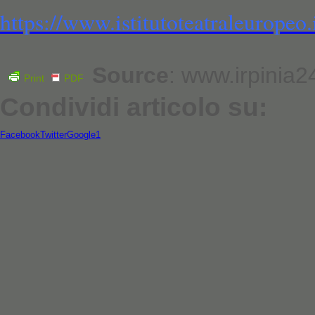
https://www.istitutoteatraleuropeo.
Source
: www.irpinia24
Print
PDF
Condividi articolo su:
Facebook
Twitter
Google1