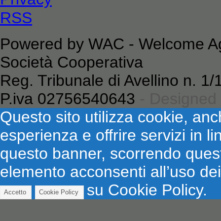
RSS
Powered by WAC - Welcome Age
Società Cooperativa
Reg. Tribunale di Avellino n. 
P.iva 02756540643
- Designed
Questo sito utilizza cookie, anch
esperienza e offrire servizi in 
questo banner, scorrendo ques
elemento acconsenti all’uso dei
su Cookie Policy.
Accetto
Cookie Policy