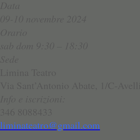
Data
09-10 novembre 2024
Orario
sab dom 9:30 – 18:30
Sede
Limina Teatro
Via Sant’Antonio Abate, 1/C-Avell
Info e iscrizioni:
346 8088433
liminateatro@gmail.com