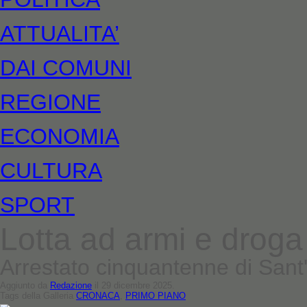
ATTUALITA’
DAI COMUNI
REGIONE
ECONOMIA
CULTURA
SPORT
Lotta ad armi e droga
Arrestato cinquantenne di Sant'
Aggiunto da
Redazione
il 29 dicembre 2025.
Tags della Galleria
CRONACA
,
PRIMO PIANO