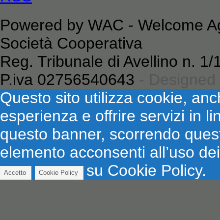
Powered by WAC - Welcome Age
Società Cooperativa
Reg. Tribunale di Avellino n. 
P.iva 02756540643
- Designed
Questo sito utilizza cookie, anch
esperienza e offrire servizi in 
questo banner, scorrendo ques
elemento acconsenti all’uso dei
su Cookie Policy.
Accetto
Cookie Policy