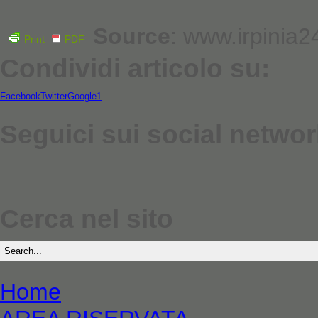
Source
: www.irpinia24
Print
PDF
Condividi articolo su:
Facebook
Twitter
Google1
Seguici sui social networ
Cerca nel sito
Home