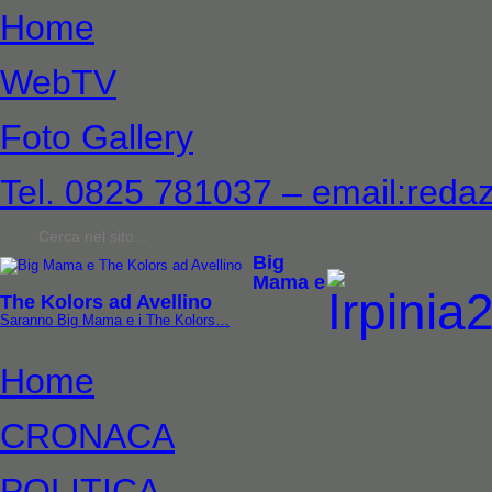
Home
WebTV
Foto Gallery
Tel. 0825 781037 – email:redaz
Big
Mama e
The Kolors ad Avellino
Saranno Big Mama e i The Kolors…
Home
CRONACA
POLITICA