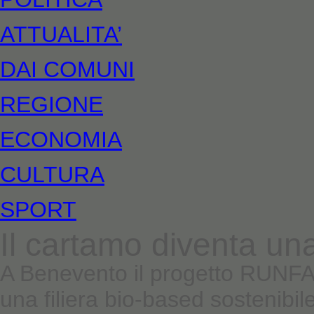
ATTUALITA’
DAI COMUNI
REGIONE
ECONOMIA
CULTURA
SPORT
Il cartamo diventa una
A Benevento il progetto RUNFA
una filiera bio-based sostenibil