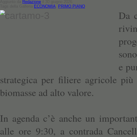
Aggiunto da
Redazione
il 30 giugno 2026.
Tags della Galleria
ECONOMIA
,
PRIMO PIANO
Da c
rivi
pro
sono
e pu
strategica per filiere agricole più
biomasse ad alto valore.
In agenda c’è anche un important
alle ore 9:30, a contrada Cancell