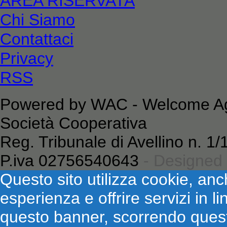
AREA RISERVATA
Chi Siamo
Contattaci
Privacy
RSS
Powered by WAC - Welcome Age
Società Cooperativa
Reg. Tribunale di Avellino n. 
P.iva 02756540643
- Designed
Questo sito utilizza cookie, anch
esperienza e offrire servizi in 
questo banner, scorrendo ques